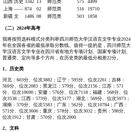
山西
历史
3342
13
师范类
575
4499
上海
——
874
02
师范类
516
19710
新疆
文
1486
08
师范类
503
1858
（二）2024年高考
我将按照选科模式分类列举四川师范大学汉语言文学专业2024
年在全国各省的最低录取分数线。值得一提的是，四川师范大
学汉语言文学专业在四川省有地方专项计划、国家专项计划、
普通类、定向等多个方向，在历史类的最低分相差22分。
1、历史类
河北：603分、位次3882；辽宁：595分、位次2261；吉林：
569分、位次2083；黑龙江：579分、位次2156；江苏：571
分、位次10690；安徽：576分、位次7118；福建：568分、位
次3538；江西：573分、位次5177；湖北：569分、位次5973；
湖南：570分、位次5583；广东：562分、位次10784；广西：
571分、位次3606；重庆：578分、位次3032；贵州：598分、
位次1912；甘肃：570分、位次2000
2、文科