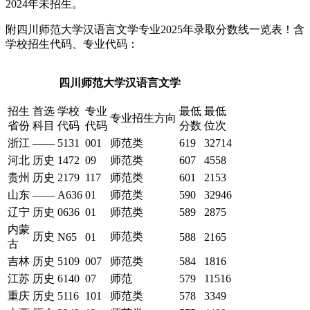
2024年未招生。
附四川师范大学汉语言文学专业2025年录取分数线一览表！含
学校招生代码、专业代码：
四川师范大学汉语言文学
招生
首选
学校
专业
最低
最低
专业招生方向
省份
科目
代码
代码
分数
位次
浙江
——
5131
001
师范类
619
32714
河北
历史
1472
09
师范类
607
4558
贵州
历史
2179
117
师范类
601
2153
山东
——
A636
01
师范类
590
32946
辽宁
历史
0636
01
师范类
589
2875
内蒙
历史
师范类
N65
01
588
2165
古
吉林
历史
5109
007
师范类
584
1816
江苏
历史
6140
07
师范
579
11516
重庆
历史
5116
101
师范类
578
3349